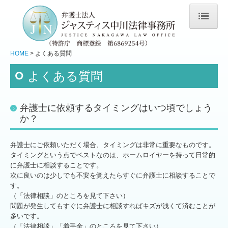
HOME
HOME
よくある質問
お知らせ
よくある質問
事務所紹介
弁護士紹介
弁護士に依頼するタイミングはいつ頃でしょう
業務内容
か？
川柳・コラム
弁護士にご依頼いただく場合、タイミングは非常に重要なものです。
交通案内
タイミングという点でベストなのは、ホームロイヤーを持って日常的
よくある質問
に弁護士に相談することです。
次に良いのは少しでも不安を覚えたらすぐに弁護士に相談することで
弁護士費用
す。
（「法律相談」のところを見て下さい）
法律相談
問題が発生してもすぐに弁護士に相談すればキズが浅くて済むことが
多いです。
お問合わせ
（「法律相談」「着手金」のところを見て下さい）